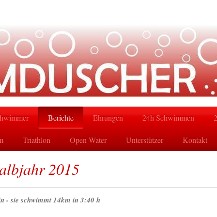
hwimmer
Berichte
Ehrungen
24h Schwimmen
m
Triathlon
Open Water
Unterstützer
Kontakt
albjahr 2015
in - sie schwimmt 14km in 3:40 h