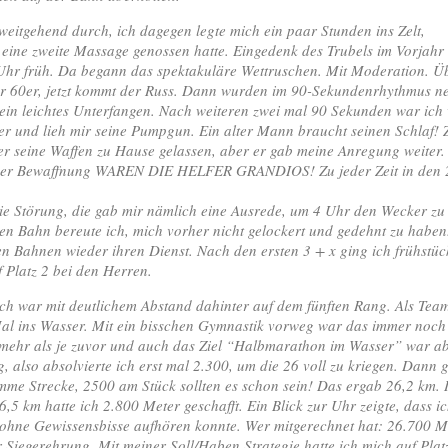
itgehend durch, ich dagegen legte mich ein paar Stunden ins Zelt,
eine zweite Massage genossen hatte. Eingedenk des Trubels im Vorjahr
1 Uhr früh. Da begann das spektakuläre Wettruschen. Mit Moderation. Üb
r 60er, jetzt kommt der Russ. Dann wurden im 90-Sekundenrhythmus neue
 kein leichtes Unterfangen. Nach weiteren zwei mal 90 Sekunden war ich
er und lieh mir seine Pumpgun. Ein alter Mann braucht seinen Schlaf! 
fer seine Waffen zu Hause gelassen, aber er gab meine Anregung weiter
 der Bewaffnung WAREN DIE HELFER GRANDIOS! Zu jeder Zeit in den 2
ie Störung, die gab mir nämlich eine Ausrede, um 4 Uhr den Wecker zu
ten Bahn bereute ich, mich vorher nicht gelockert und gedehnt zu haben
en Bahnen wieder ihren Dienst. Nach den ersten 3 + x ging ich frühstüc
 Platz 2 bei den Herren.
Ich war mit deutlichem Abstand dahinter auf dem fünften Rang. Als Tea
Mal ins Wasser. Mit ein bisschen Gymnastik vorweg war das immer noch
mehr als je zuvor und auch das Ziel “Halbmarathon im Wasser” war abg
, also absolvierte ich erst mal 2.300, um die 26 voll zu kriegen. Dann 
umme Strecke, 2500 am Stück sollten es schon sein! Das ergab 26,2 km. I
5 km hatte ich 2.800 Meter geschafft. Ein Blick zur Uhr zeigte, dass ic
ohne Gewissensbisse aufhören konnte. Wer mitgerechnet hat: 26.700 M
 Siegerehrung. Mit meiner Soll/Haben Strategie hatte ich mich auf Pla