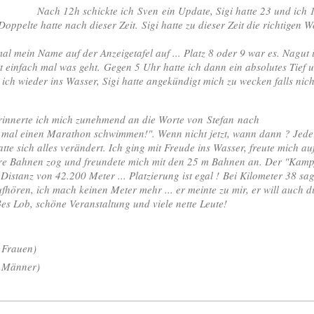
Nach 12h schickte ich Sven ein Update, Sigi hatte 23 und ich
Doppelte hatte nach dieser Zeit. Sigi hatte zu dieser Zeit die richtigen
l mein Name auf der Anzeigetafel auf ... Platz 8 oder 9 war es. Nagut i
zt einfach mal was geht. Gegen 5 Uhr hatte ich dann ein absolutes Tief u
e ich wieder ins Wasser, Sigi hatte angekündigt mich zu wecken falls nic
o erinnerte ich mich zunehmend an die Worte von Stefan nach
 mal einen Marathon schwimmen!". Wenn nicht jetzt, wann dann ? Jeder
hatte sich alles verändert. Ich ging mit Freude ins Wasser, freute mich 
ihre Bahnen zog und freundete mich mit den 25 m Bahnen an. Der "Kamp
Distanz von 42.200 Meter ... Platzierung ist egal ! Bei Kilometer 38 sa
fhören, ich mach keinen Meter mehr ... er meinte zu mir, er will auch di
es Lob, schöne Veranstaltung und viele nette Leute!
 Frauen)
 Männer)