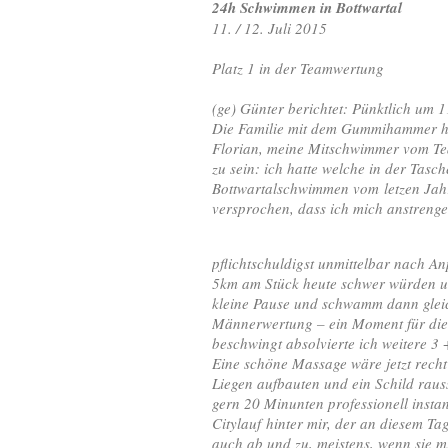
24h Schwimmen in Bottwartal
11. / 12. Juli 2015
Platz 1 in der Teamwertung
(ge) Günter berichtet: Pünktlich um 1
Die Familie mit dem Gummihammer hat 
Florian, meine Mitschwimmer vom Te
zu sein: ich hatte welche in der Tasc
Bottwartalschwimmen vom letzen Jah
versprochen, dass ich mich anstreng
pflichtschuldigst unmittelbar nach A
5km am Stück heute schwer würden und
kleine Pause und schwamm dann gleich
Männerwertung – ein Moment für die 
beschwingt absolvierte ich weitere 3
Eine schöne Massage wäre jetzt rech
Liegen aufbauten und ein Schild raus
gern 20 Minunten professionell instan
Citylauf hinter mir, der an diesem T
auch ab und zu, meistens, wenn sie m