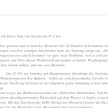
r ein klarer Sieg von Sascha mit 47,3 km.
chon gewarnt und so mancher Besucher des 24-Stunden-Schwimmens wähn
zregen zwischen sonnigen Abschnitten hatte der Samstag einiges an „Ab
e Organisatoren und Schwimmer vor ganz neue Probleme, weil es sich al
uern zum Trotz diesen Wettbewerb am Laufen zu halten. Wegfliegende 
utz bieten sollten, sind nur zwei Beispiele.
Um 12 Uhr am Samstag gab Bürgermeister Altenkamp das Startsigna
tterprognosen ihre Bahnen. Selbst ein zwischenzeitliches Gewitter kon
n der Nacht auf 10 Grad tat der allgemein guten Stimmung keinen Abb
ag.
ens sorgte das Rahmenprogramm mit zahlreichen Attraktionen. Synchr
 einem überdimensionalen Wasserball auf dem Wasser zu laufen versucht
nen. Mit den Tauchern der TaWo Diving aus Oberursel konnte die Fasz
er SC die Möglichkeit gab, Wasserball aktiv auszuprobieren.