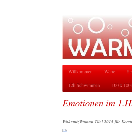
Willkommen
Werte
Sc
12h Schwimmen
100 x 100
Emotionen im 1.H
WakenitzWoman Titel 2015 für Kerst