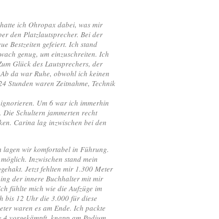
 hatte ich Ohropax dabei, was mir
er den Platzlautsprecher. Bei der
 Bestzeiten gefeiert. Ich stand
 wach genug, um einzuschreiten. Ich
Zum Glück des Lautsprechers, der
. Ab da war Ruhe, obwohl ich keinen
4 Stunden waren Zeitnahme, Technik
 ignorieren. Um 6 war ich immerhin
. Die Schultern jammerten recht
ken. Carina lag inzwischen bei den
m lagen wir komfortabel in Führung.
 möglich. Inzwischen stand mein
ehakt. Jetzt fehlten mir 1.300 Meter
ging der innere Buchhalter mit mir
ch fühlte mich wie die Aufzüge im
h bis 12 Uhr die 3.000 für diese
eter waren es am Ende. Ich packte
tz 4 vorgekämpft, knapp am Podium