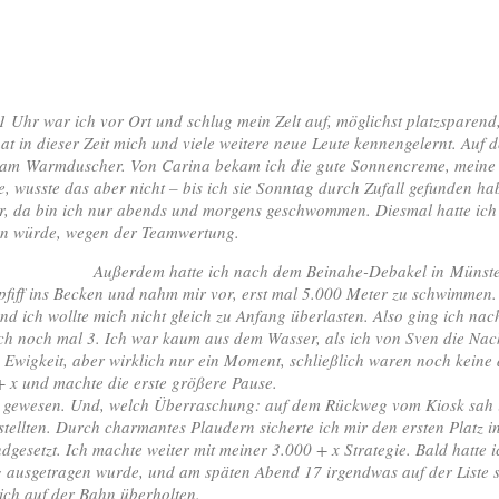
1 Uhr war ich vor Ort und schlug mein Zelt auf, möglichst platzsparend, 
in dieser Zeit mich und viele weitere neue Leute kennengelernt. Auf de
am Warmduscher. Von Carina bekam ich die gute Sonnencreme, meine h
he, wusste das aber nicht – bis ich sie Sonntag durch Zufall gefunden ha
r, da bin ich nur abends und morgens geschwommen. Diesmal hatte ic
en würde, wegen der Teamwertung.
Außerdem hatte ich nach dem Beinahe-Debakel in Münster
npfiff ins Becken und nahm mir vor, erst mal 5.000 Meter zu schwimmen
 ich wollte mich nicht gleich zu Anfang überlasten. Also ging ich nac
 noch mal 3. Ich war kaum aus dem Wasser, als ich von Sven die Nachric
Ewigkeit, aber wirklich nur ein Moment, schließlich waren noch keine 
 + x und machte die erste größere Pause.
t gewesen. Und, welch Überraschung: auf dem Rückweg vom Kiosk sah i
stellten. Durch charmantes Plaudern sicherte ich mir den ersten Platz 
dgesetzt. Ich machte weiter mit meiner 3.000 + x Strategie. Bald hatte
ag ausgetragen wurde, und am späten Abend 17 irgendwas auf der Liste 
ich auf der Bahn überholten.