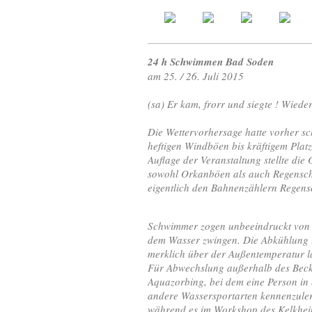
24 h Schwimmen Bad Soden
am 25. / 26. Juli 2015
(sa) Er kam, frorr und siegte ! Wiede
Die Wettervorhersage hatte vorher s
heftigen Windböen bis kräftigem Plat
Auflage der Veranstaltung stellte di
sowohl Orkanböen als auch Regenscha
eigentlich den Bahnenzählern Regensch
Schwimmer zogen unbeeindruckt von We
dem Wasser zwingen. Die Abkühlung i
merklich über der Außentemperatur l
Für Abwechslung außerhalb des Beck
Aquazorbing, bei dem eine Person in
andere Wassersportarten kennenzuler
während es im Workshop des Kelkheim