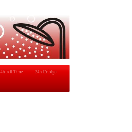
24h All Time
24h Erfolge