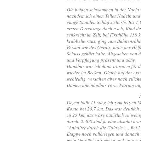
Die beiden schwammen in der Nacht we
nachdem ich einen Teller Nudeln und 
einige Stunden Schlaf sicherte. Bis 
ersten Durchsage dachte ich, Kind de
senkrecht im Zelt, bei Firsthöhe 130
krabbelte raus, ging zum Bahnenzähl
Person wie des Geräts, hatte der Hel
Schuss gehört habe. Abgesehen von
und Verpflegung präsent und aktiv.
Dankbar war ich dann trotzdem für d
wieder im Becken. Gleich auf der ers
wehleidig, versahen aber nach etlich
Damen uneinholbar vorn, Florian auf
Gegen halb 11 stieg ich zum letzten 
Konto bei 23,7 km. Das war deutlich 
zu 25 km, das wäre natürlich zu wenig
durch. 2.300 sind ja eine absolut kr
“Anhalter durch die Galaxie”… Bei 26,
Etappe noch vollkriegen und danach 
mein Geraffel zusammen und ging zur