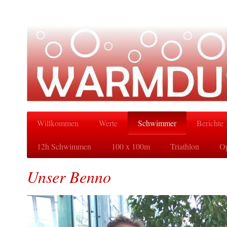
Willkommen
Werte
Schwimmer
Berichte
12h Schwimmen
100 x 100m
Triathlon
Op
Unser Benno