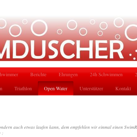
hwimmer
Berichte
Ehrungen
24h Schwimmen
m
Triathlon
Open Water
Unterstützer
Kontakt
sondern auch etwas laufen kann, dem empfehlen wir einmal einen Swim
 :