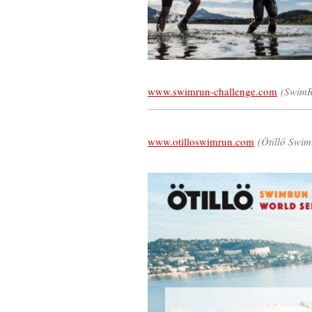
www.swimrun-challenge.com
(SwimR
www.otilloswimrun.com
(Ötillö Swim