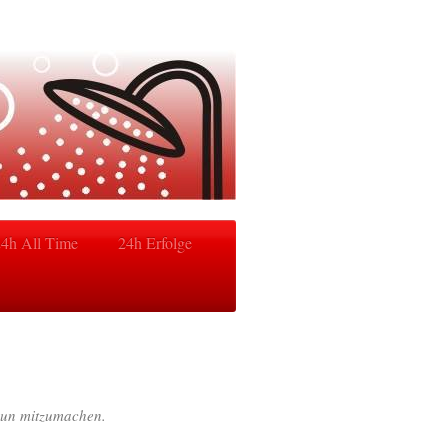
24h All Time
24h Erfolge
Run mitzumachen.