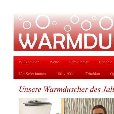
Willkommen
Werte
Schwimmer
Berichte
12h Schwimmen
100 x 100m
Triathlon
Op
Unsere Warmduscher des Jah