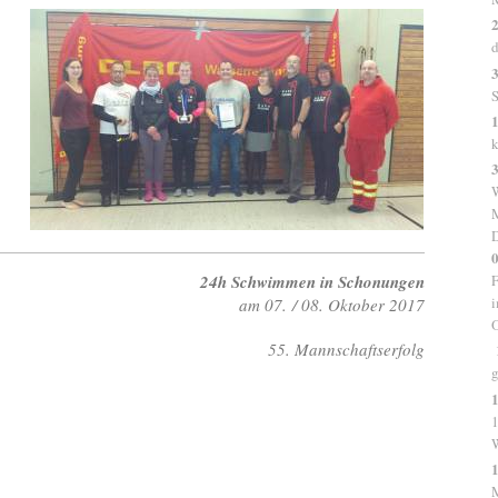
2
d
3
S
1
k
W
M
0
24h Schwimmen in Schonungen
F
i
am 07. / 08. Oktober 2017
O
55. Mannschaftserfolg
g
1
1
1