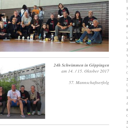
E
1
N
e
k
d
2
1
24h Schwimmen in Göppingen
N
am 14. / 15. Oktober 2017
G
2
57. Mannschaftserfolg
Ü
1
d
0
C
2