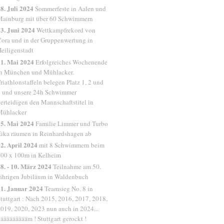
8. Juli 2024
Sommerfeste in Aalen und
Mainburg mit über 60 Schwimmern
3. Juni 2024
Wettkampfrekord von
ora und in der Gruppenwertung in
eiligenstadt
1. Mai 2024
Erfolgreiches Wochenende
n München und Mühlacker.
riathlonstaffeln belegen Platz 1, 2 und
 und unsere 24h Schwimmer
erteidigen den Mannschaftstitel in
Mühlacker
5. Mai 2024
Familie Limmer und Turbo
ika räumen in Reinhardshagen ab
2. April 2024
mit 8 Schwimmern beim
00 x 100m in Kelheim
8. - 10. März 2024
Teilnahme am 50.
ährigen Jubiläum in Waldenbuch
1. Januar 2024
Teamsieg No. 8 in
tuttgart : Nach 2015, 2016, 2017, 2018,
019, 2020, 2023 nun auch in 2024...
äääääääääm ! Stuttgart gerockt !