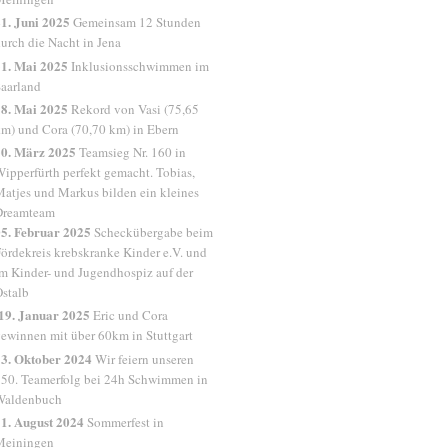
1. Juni 2025
Gemeinsam 12 Stunden
urch die Nacht in Jena
1. Mai 2025
Inklusionsschwimmen im
aarland
8. Mai 2025
Rekord von Vasi (75,65
m) und Cora (70,70 km) in Ebern
30. März 2025
Teamsieg Nr. 160 in
ipperfürth perfekt gemacht. Tobias,
atjes und Markus bilden ein kleines
Dreamteam
5. Februar 2025
Scheckübergabe beim
ördekreis krebskranke Kinder e.V. und
m Kinder- und Jugendhospiz auf der
stalb
19. Januar 2025
Eric und Cora
ewinnen mit über 60km in Stuttgart
3. Oktober 2024
Wir feiern unseren
50. Teamerfolg bei 24h Schwimmen in
Waldenbuch
1. August 2024
Sommerfest in
Meiningen