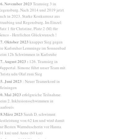
26. November 2023
Teamsieg 3 in
egensburg. Nach 2014 und 2019 jetzt
uch in 2023. Starke Konkurrenz aus
traubing und Regensburg. Im Einzel:
latz 1 für Christine, Platz 2 (M) für
enco - Herzlichen Glückwunsch !
7. Oktober 2023
knapper Sieg gegen
ie Karlsruher Lemminge im Sonnenbad
eim 12h Schwimmen in Karlsruhe
7. August 2023 :
126. Teamsieg in
uppertal. Simone führt unser Team mit
hrista udn Olaf zum Sieg
5. Juni 2023
: Neuer Teamrekord in
Meiningen
0. Mai 2023
erfolgreiche Teilnahme
eim 2. Inklusionsschwimmen in
aarlouis
18.März 2023
Sarah D. schwimmt
estleistung von 62 km und wird damit
ur Besten Warmduscherin vor Hanna
61 km) und Anne (60 km)