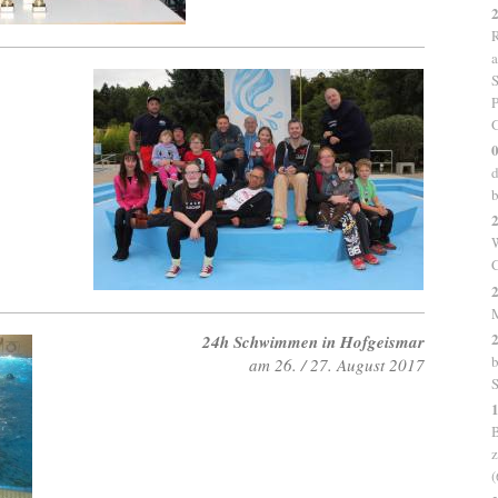
R
a
S
P
G
0
d
b
2
W
C
2
2
24h Schwimmen in Hofgeismar
b
am 26. / 27. August 2017
S
B
z
(