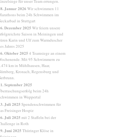
inzelsiege für unser Team errungen.
8. Januar 2026
Wir schwimmen 11
Marathons beim 24h Schwimmen im
eckarbad in Stuttgart
06. Dezember 2025
Wir feiern unsere
rfolgreichste Saison in Meiningen und
üren Karin und Ulf zum Warmduscher
es Jahres 2025
6. Oktober 2025
4 Teamsiege an einem
Wochenende. Mit 95 Schwimmern zu
.474 km in Mühlhausen, Haar,
ürnberg, Kronach, Regensburg und
erbrunn.
1. September 2025
berraschungserfolg beim 24h
Schwimmen in Wuppertal
3. Juli 2025
Spendenschwimmen für
as Freisinger Hospiz
6. Juli 2025
mit 2 Staffeln bei der
hallenge in Roth
9. Juni 2025
Thüringer Klöse in
Meiningen