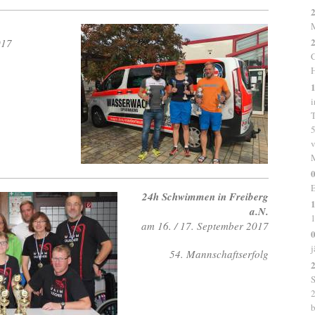
2
2
2017
C
H
1
i
T
5
v
0
E
24h Schwimmen in Freiberg
1
a.N.
1
am 16. / 17. September 2017
0
j
54. Mannschaftserfolg
2
S
2
b