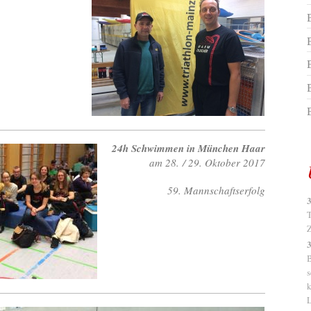
B
24h Schwimmen in München Haar
am 28. / 29. Oktober 2017
59. Mannschaftserfolg
3
T
Z
3
B
s
k
L