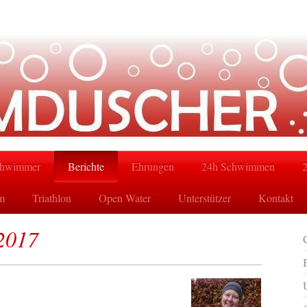
hwimmer
Berichte
Ehrungen
24h Schwimmen
m
Triathlon
Open Water
Unterstützer
Kontakt
2017