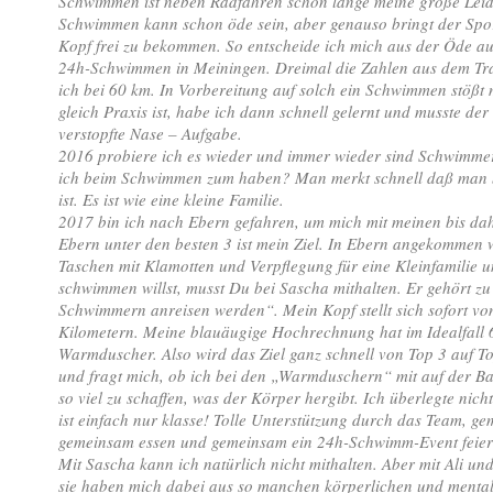
Schwimmen ist neben Radfahren schon lange meine große Leidens
Schwimmen kann schon öde sein, aber genauso bringt der Sport
Kopf frei zu bekommen. So entscheide ich mich aus der Öde a
24h-Schwimmen in Meiningen. Dreimal die Zahlen aus dem Trai
ich bei 60 km. In Vorbereitung auf solch ein Schwimmen stößt 
gleich Praxis ist, habe ich dann schnell gelernt und musste d
verstopfte Nase – Aufgabe.
2016 probiere ich es wieder und immer wieder sind Schwimme
ich beim Schwimmen zum haben? Man merkt schnell daß man be
ist. Es ist wie eine kleine Familie.
2017 bin ich nach Ebern gefahren, um mich mit meinen bis dah
Ebern unter den besten 3 ist mein Ziel. In Ebern angekommen
Taschen mit Klamotten und Verpflegung für eine Kleinfamilie u
schwimmen willst, musst Du bei Sascha mithalten. Er gehört z
Schwimmern anreisen werden“. Mein Kopf stellt sich sofort von
Kilometern. Meine blauäugige Hochrechnung hat im Idealfal
Warmduscher. Also wird das Ziel ganz schnell von Top 3 auf T
und fragt mich, ob ich bei den „Warmduschern“ mit auf der
so viel zu schaffen, was der Körper hergibt. Ich überlegte nich
ist einfach nur klasse! Tolle Unterstützung durch das Team, 
gemeinsam essen und gemeinsam ein 24h-Schwimm-Event feiern.
Mit Sascha kann ich natürlich nicht mithalten. Aber mit Ali
sie haben mich dabei aus so manchen körperlichen und mentale