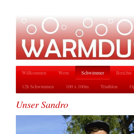
Willkommen
Werte
Schwimmer
Berichte
12h Schwimmen
100 x 100m
Triathlon
Op
Unser Sandro