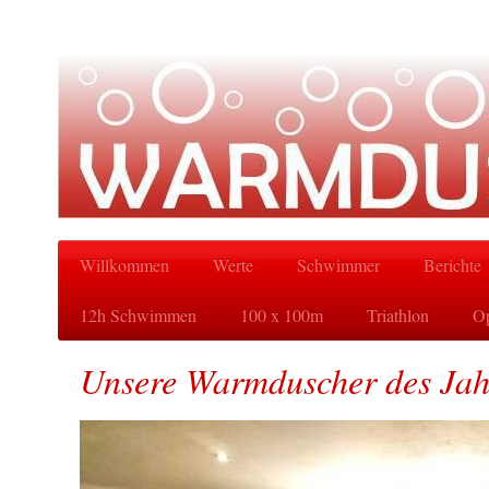
Willkommen
Werte
Schwimmer
Berichte
12h Schwimmen
100 x 100m
Triathlon
Op
Unsere Warmduscher des Jah