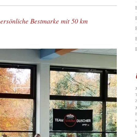
 persönliche Bestmarke mit 50 km
B
3
T
Z
3
B
s
k
L