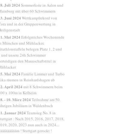
8. Juli 2024
Sommerfeste in Aalen und
Mainburg mit über 60 Schwimmern
3. Juni 2024
Wettkampfrekord von
ora und in der Gruppenwertung in
eiligenstadt
1. Mai 2024
Erfolgreiches Wochenende
n München und Mühlacker.
riathlonstaffeln belegen Platz 1, 2 und
 und unsere 24h Schwimmer
erteidigen den Mannschaftstitel in
Mühlacker
5. Mai 2024
Familie Limmer und Turbo
ika räumen in Reinhardshagen ab
2. April 2024
mit 8 Schwimmern beim
00 x 100m in Kelheim
8. - 10. März 2024
Teilnahme am 50.
ährigen Jubiläum in Waldenbuch
1. Januar 2024
Teamsieg No. 8 in
tuttgart : Nach 2015, 2016, 2017, 2018,
019, 2020, 2023 nun auch in 2024...
äääääääääm ! Stuttgart gerockt !