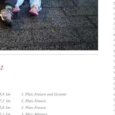
R
a
S
P
G
0
d
b
2
W
C
 2
2
2
b
S
8,8
km
1. Platz Frauen und Gesamt
B
7,2
km
2. Platz Frauen
z
6,6
km
3. Platz Frauen
(
2,1
km
3. Platz Männer