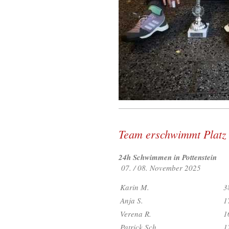
Team erschwimmt Platz
24h Schwimmen in Pottenstein
07. / 08. November 2025
Karin M.
3
Anja S.
1
Verena R.
1
Patrick Sch.
1