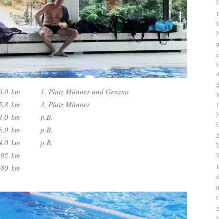
E
1
N
e
k
d
2
0,0
km
1. Platz Männer und Gesamt
5,8
km
3. Platz Männer
1
N
4,0
km
p.B.
G
5,0
km
p.B.
2
4,0
km
p.B.
Ü
,95
km
1
,80
km
d
0
C
2