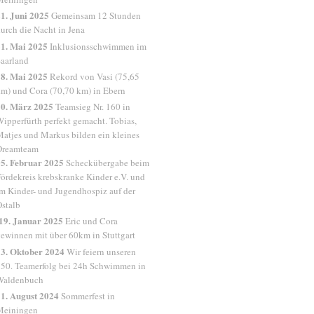
1. Juni 2025
Gemeinsam 12 Stunden
urch die Nacht in Jena
1. Mai 2025
Inklusionsschwimmen im
aarland
8. Mai 2025
Rekord von Vasi (75,65
m) und Cora (70,70 km) in Ebern
30. März 2025
Teamsieg Nr. 160 in
ipperfürth perfekt gemacht. Tobias,
atjes und Markus bilden ein kleines
Dreamteam
5. Februar 2025
Scheckübergabe beim
ördekreis krebskranke Kinder e.V. und
m Kinder- und Jugendhospiz auf der
stalb
19. Januar 2025
Eric und Cora
ewinnen mit über 60km in Stuttgart
3. Oktober 2024
Wir feiern unseren
50. Teamerfolg bei 24h Schwimmen in
Waldenbuch
1. August 2024
Sommerfest in
Meiningen