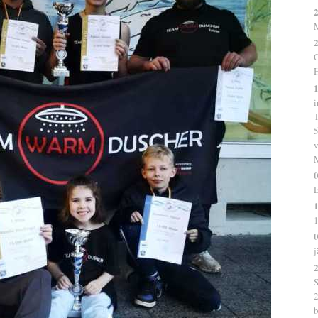
2
2
C
H
1
i
T
5
v
0
E
1
1
0
j
2
S
2
b