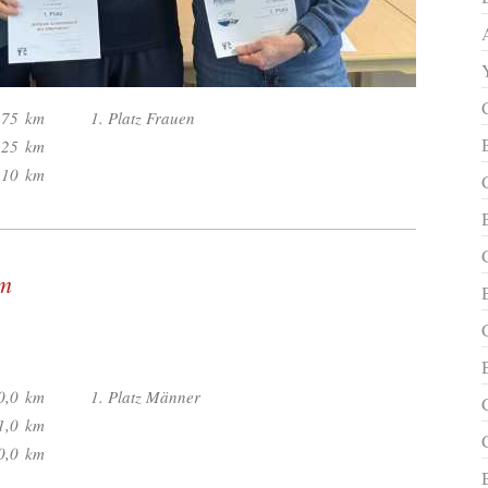
,75
km
1. Platz Frauen
,25
km
,10
km
km
0,0
km
1. Platz Männer
1,0
km
0,0
km