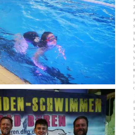
2
d
3
S
1
k
W
M
0
F
i
O
g
1
1
1