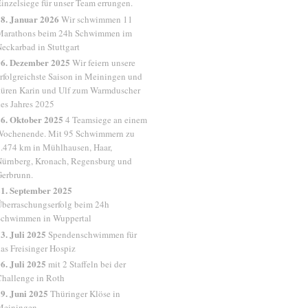
inzelsiege für unser Team errungen.
8. Januar 2026
Wir schwimmen 11
Marathons beim 24h Schwimmen im
eckarbad in Stuttgart
06. Dezember 2025
Wir feiern unsere
rfolgreichste Saison in Meiningen und
üren Karin und Ulf zum Warmduscher
es Jahres 2025
6. Oktober 2025
4 Teamsiege an einem
Wochenende. Mit 95 Schwimmern zu
.474 km in Mühlhausen, Haar,
ürnberg, Kronach, Regensburg und
erbrunn.
1. September 2025
berraschungserfolg beim 24h
Schwimmen in Wuppertal
3. Juli 2025
Spendenschwimmen für
as Freisinger Hospiz
6. Juli 2025
mit 2 Staffeln bei der
hallenge in Roth
9. Juni 2025
Thüringer Klöse in
Meiningen