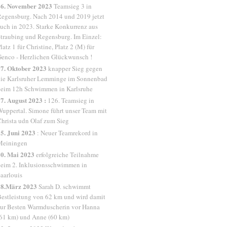
26. November 2023
Teamsieg 3 in
egensburg. Nach 2014 und 2019 jetzt
uch in 2023. Starke Konkurrenz aus
traubing und Regensburg. Im Einzel:
latz 1 für Christine, Platz 2 (M) für
enco - Herzlichen Glückwunsch !
7. Oktober 2023
knapper Sieg gegen
ie Karlsruher Lemminge im Sonnenbad
eim 12h Schwimmen in Karlsruhe
7. August 2023 :
126. Teamsieg in
uppertal. Simone führt unser Team mit
hrista udn Olaf zum Sieg
5. Juni 2023
: Neuer Teamrekord in
Meiningen
0. Mai 2023
erfolgreiche Teilnahme
eim 2. Inklusionsschwimmen in
aarlouis
18.März 2023
Sarah D. schwimmt
estleistung von 62 km und wird damit
ur Besten Warmduscherin vor Hanna
61 km) und Anne (60 km)