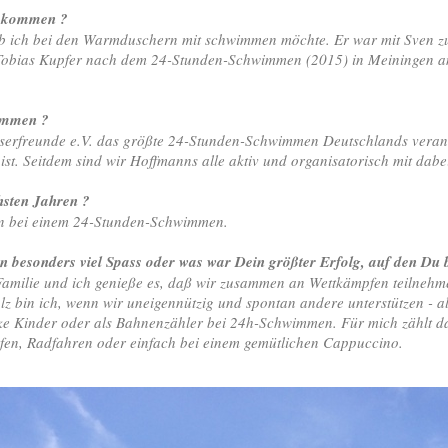
gekommen ?
ob ich bei den Warmduschern mit schwimmen möchte. Er war mit Sven zu
Tobias Kupfer nach dem 24-Stunden-Schwimmen (2015) in Meiningen ang
immen ?
sserfreunde e.V. das größte 24-Stunden-Schwimmen Deutschlands verans
 ist. Seitdem sind wir Hoffmanns alle aktiv und organisatorisch mit dabe
chsten Jahren ?
hon bei einem 24-Stunden-Schwimmen.
besonders viel Spass oder was war Dein größter Erfolg, auf den Du b
amilie und ich genieße es, daß wir zusammen an Wettkämpfen teilnehm
olz bin ich, wenn wir uneigennützig und spontan andere unterstützen -
e Kinder oder als Bahnenzähler bei 24h-Schwimmen. Für mich zählt d
en, Radfahren oder einfach bei einem gemütlichen Cappuccino.