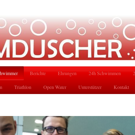
hwimmer
Berichte
Ehrungen
24h Schwimmen
m
Triathlon
Open Water
Unterstützer
Kontakt