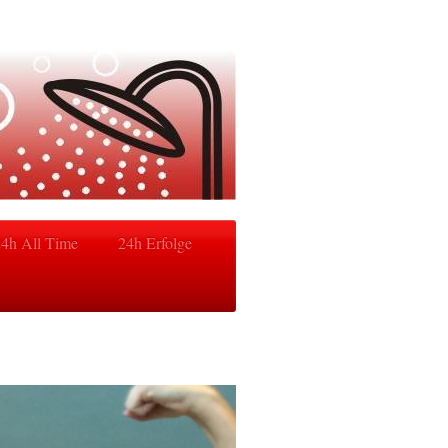
24h All Time
24h Erfolge