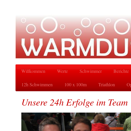
Willkommen
Werte
Schwimmer
Berichte
12h Schwimmen
100 x 100m
Triathlon
Op
Unsere 24h Erfolge im Team