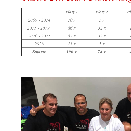
Platz 1
Platz 2
Pl
2009 - 2014
10 x
5 x
2015 - 2019
86 x
32 x
2020 - 2025
87 x
32 x
2026
13 x
5 x
Summe
196 x
74 x