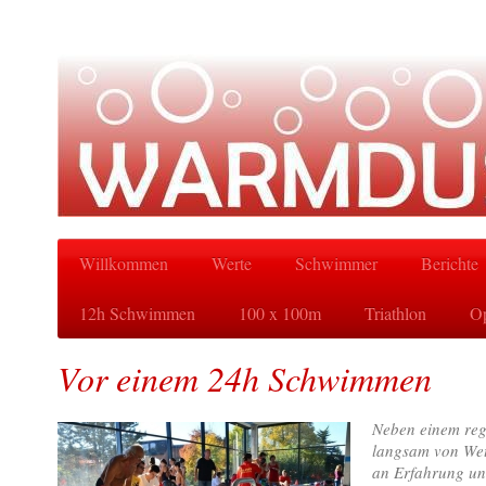
Willkommen
Werte
Schwimmer
Berichte
12h Schwimmen
100 x 100m
Triathlon
Op
Vor einem 24h Schwimmen
Neben einem rege
langsam von Wet
an Erfahrung und