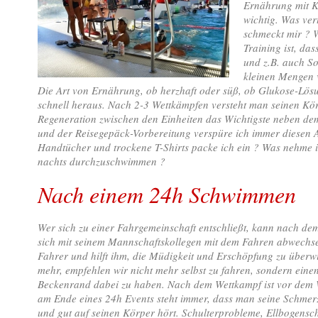
Ernährung mit K
wichtig. Was ver
schmeckt mir ? W
Training ist, d
und z.B. auch S
kleinen Mengen 
Die Art von Ernährung, ob herzhaft oder süß, ob Glukose-Lösun
schnell heraus. Nach 2-3 Wettkämpfen versteht man seinen Körp
Regeneration zwischen den Einheiten das Wichtigste neben dem
und der Reisegepäck-Vorbereitung verspüre ich immer diesen 
Handtücher und trockene T-Shirts packe ich ein ? Was nehme i
nachts durchzuschwimmen ?
Nach einem 24h Schwimmen
Wer sich zu einer Fahrgemeinschaft entschließt, kann nach de
sich mit seinem Mannschaftskollegen mit dem Fahren abwechsel
Fahrer und hilft ihm, die Müdigkeit und Erschöpfung zu über
mehr, empfehlen wir nicht mehr selbst zu fahren, sondern ein
Beckenrand dabei zu haben. Nach dem Wettkampf ist vor dem
am Ende eines 24h Events steht immer, dass man seine Schmer
und gut auf seinen Körper hört. Schulterprobleme, Ellbogens