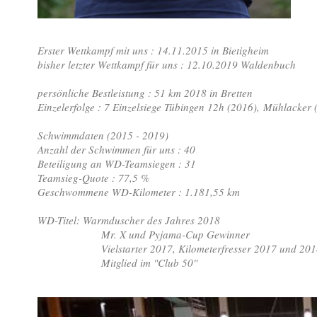
Erster Wettkampf mit uns : 14.11.2015 in Bietigheim
bisher letzter Wettkampf für uns : 12.10.2019 Waldenbuch
persönliche Bestleistung : 51 km 2018 in Bretten
Einzelerfolge : 7 Einzelsiege Tübingen 12h (2016), Mühlacker 
Schwimmdaten (2015 - 2019)
Anzahl der Schwimmen für uns : 40
Beteiligung an WD-Teamsiegen : 31
Teamsieg-Quote : 77,5 %
Geschwommene WD-Kilometer : 1.181,55 km
WD-Titel: Warmduscher des Jahres 2018
Mr. X und Pyjama-Cup Gewinner
Vielstarter 2017, Kilometerfresser 2017 und 201
Mitglied im "Club 50"