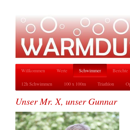
Willkommen
Werte
Schwimmer
Berichte
12h Schwimmen
100 x 100m
Triathlon
Op
Unser Mr. X, unser Gunnar